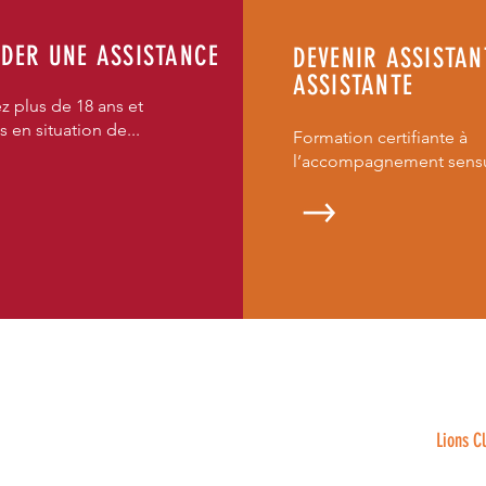
DER UNE ASSISTANCE
DEVENIR ASSISTAN
ASSISTANTE
z plus de 18 ans et
s en situation de...
Formation certifiante à
l’accompagnement sensue
ASSOCIATION SOUTENUE PAR
Lions C