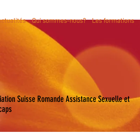
Actualités
Qui sommes-nous?
Les formations
Nous soutenir
iation Suisse Romande Assistance Sexuelle et
caps