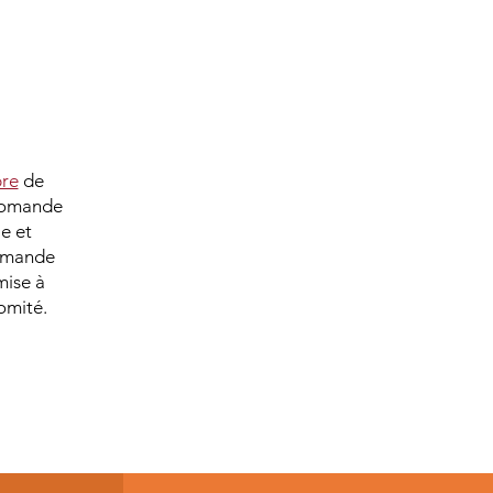
re
de
 Romande
e et
mande
mise à
omité.