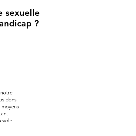
e sexuelle
andicap ?
 notre
os dons,
es moyens
tant
névole
.