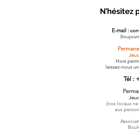
N’hésitez 
E-mail :
con
​(toujour
Permane
Jeud
Hors perm
laissez-nous u
Tél :
+
Perma
Jeud
(nos locaux ne
aux person
Associat
Boul