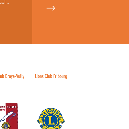
l...
lub Broye-Vully
Lions Club Fribourg