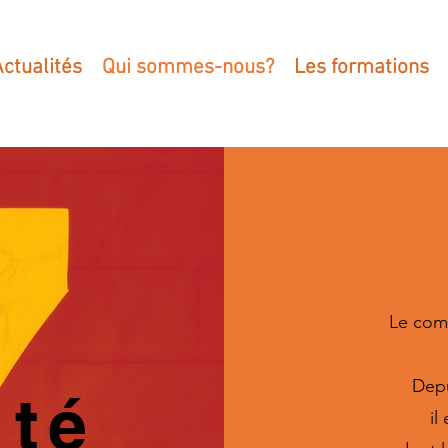
Actualités
Qui sommes-nous?
Les formations
Le comi
Depu
ité
il